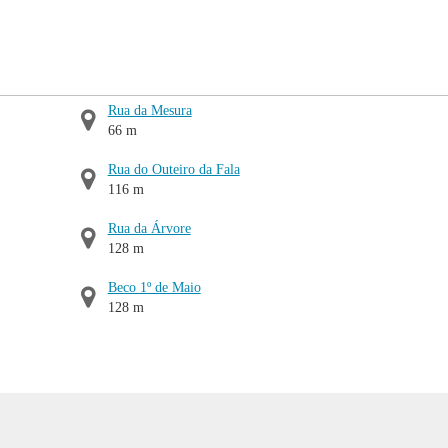
Rua da Mesura
66 m
Rua do Outeiro da Fala
116 m
Rua da Árvore
128 m
Beco 1º de Maio
128 m