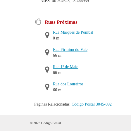
GPS
: 40.204628, -8.466939
Ruas Próximas
Rua Marquês de Pombal
0 m
Rua Firmino do Vale
66 m
Rua 1º de Maio
66 m
Rua dos Loureiros
66 m
Páginas Relacionadas:
Código Postal 3045-092
© 2025 Código Postal