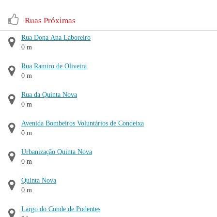
Ruas Próximas
Rua Dona Ana Laboreiro
0 m
Rua Ramiro de Oliveira
0 m
Rua da Quinta Nova
0 m
Avenida Bombeiros Voluntários de Condeixa
0 m
Urbanização Quinta Nova
0 m
Quinta Nova
0 m
Largo do Conde de Podentes