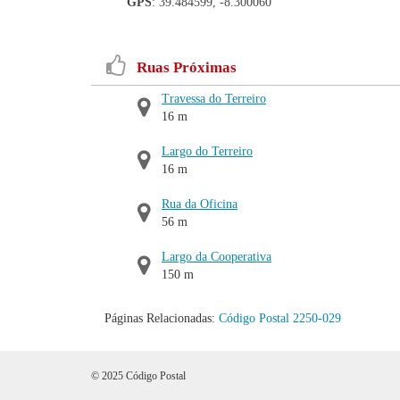
GPS
: 39.484599, -8.300060
Ruas Próximas
Travessa do Terreiro
16 m
Largo do Terreiro
16 m
Rua da Oficina
56 m
Largo da Cooperativa
150 m
Páginas Relacionadas:
Código Postal 2250-029
© 2025 Código Postal