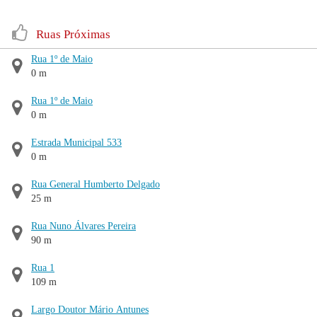
Ruas Próximas
Rua 1º de Maio
0 m
Rua 1º de Maio
0 m
Estrada Municipal 533
0 m
Rua General Humberto Delgado
25 m
Rua Nuno Álvares Pereira
90 m
Rua 1
109 m
Largo Doutor Mário Antunes