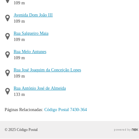
109 m
Avenida Dom João III
109 m
Rua Salgueiro Maia
109 m
Rua Melo Antunes
109 m
Rua José Joaquim da Conceição Lopes
109 m
Rua António José de Almeida
133 m
Páginas Relacionadas:
Código Postal 7430-364
© 2025 Código Postal