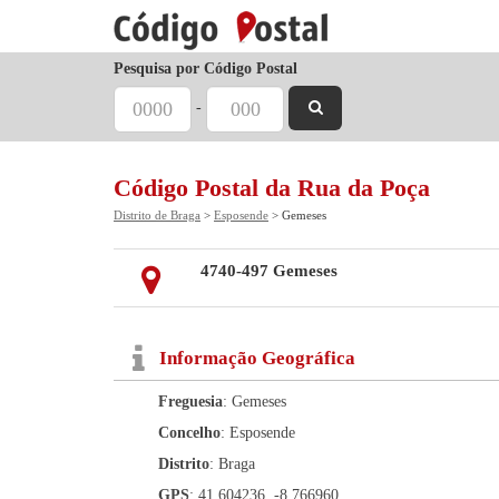
Pesquisa por Código Postal
-
Código Postal da Rua da Poça
Distrito de Braga
>
Esposende
> Gemeses
4740-497 Gemeses
Informação Geográfica
Freguesia
: Gemeses
Concelho
: Esposende
Distrito
: Braga
GPS
: 41.604236, -8.766960