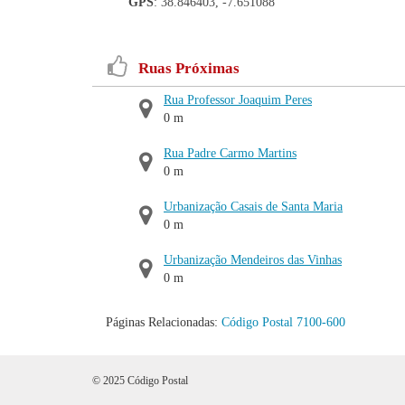
GPS
: 38.846403, -7.651088
Ruas Próximas
Rua Professor Joaquim Peres
0 m
Rua Padre Carmo Martins
0 m
Urbanização Casais de Santa Maria
0 m
Urbanização Mendeiros das Vinhas
0 m
Páginas Relacionadas:
Código Postal 7100-600
© 2025 Código Postal