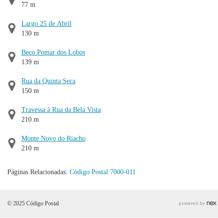
77 m
Largo 25 de Abril
130 m
Beco Pomar dos Lobos
139 m
Rua da Quinta Seca
150 m
Travessa à Rua da Bela Vista
210 m
Monte Novo do Riacho
210 m
Páginas Relacionadas:
Código Postal 7000-011
© 2025 Código Postal