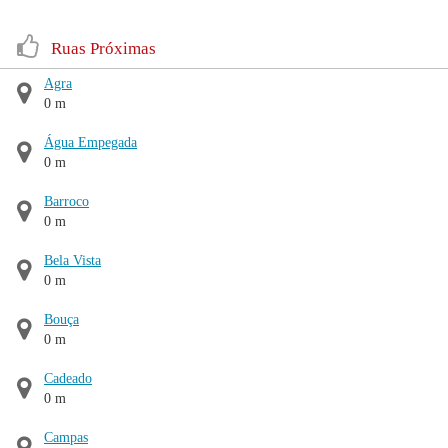
Ruas Próximas
Agra
0 m
Água Empegada
0 m
Barroco
0 m
Bela Vista
0 m
Bouça
0 m
Cadeado
0 m
Campas