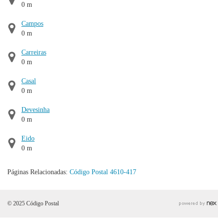
0 m
Campos
0 m
Carreiras
0 m
Casal
0 m
Devesinha
0 m
Eido
0 m
Páginas Relacionadas:
Código Postal 4610-417
© 2025 Código Postal