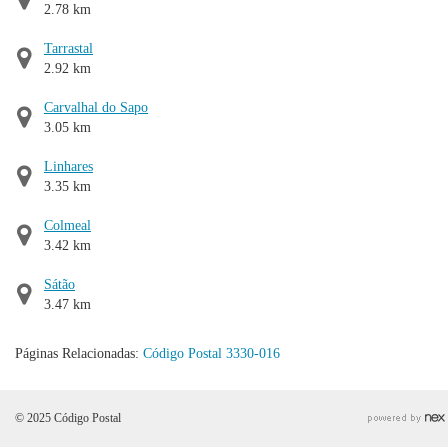
2.78 km
Tarrastal
2.92 km
Carvalhal do Sapo
3.05 km
Linhares
3.35 km
Colmeal
3.42 km
Sátão
3.47 km
Páginas Relacionadas:
Código Postal 3330-016
© 2025 Código Postal