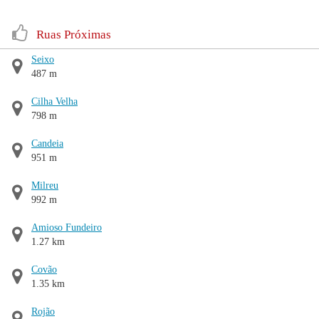
Ruas Próximas
Seixo
487 m
Cilha Velha
798 m
Candeia
951 m
Milreu
992 m
Amioso Fundeiro
1.27 km
Covão
1.35 km
Rojão