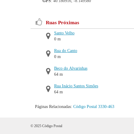
GPS
: 40.180916, -8.149580
Ruas Próximas
Santo Velho
0 m
Rua do Canto
0 m
Beco do Alvarinhas
64 m
Rua Inácio Santos Simões
64 m
Páginas Relacionadas:
Código Postal 3330-463
© 2025 Código Postal