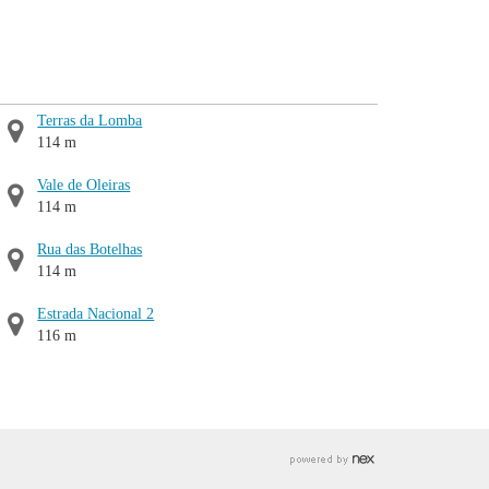
Terras da Lomba
114 m
Vale de Oleiras
114 m
Rua das Botelhas
114 m
Estrada Nacional 2
116 m