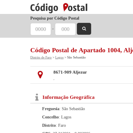
Pesquisa por Código Postal
-
Código Postal de Apartado 1004, Alj
Distrito de Faro
>
Lagos
> São Sebastião
8671-909 Aljezur
,
Informação Geográfica
Freguesia
: São Sebastião
Concelho
: Lagos
Distrito
: Faro