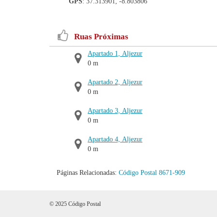
GPS
: 37.313901, -8.803806
Ruas Próximas
Apartado 1, Aljezur
0 m
Apartado 2, Aljezur
0 m
Apartado 3, Aljezur
0 m
Apartado 4, Aljezur
0 m
Páginas Relacionadas:
Código Postal 8671-909
© 2025 Código Postal