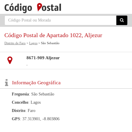
Código Postal de Apartado 1022, Aljezur
Distrito de Faro
>
Lagos
> São Sebastião
8671-909 Aljezur
,
Informação Geográfica
Freguesia
: São Sebastião
Concelho
: Lagos
Distrito
: Faro
GPS
: 37.313901, -8.803806