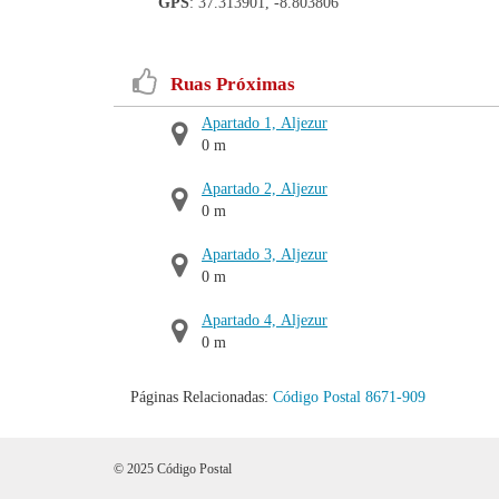
GPS
: 37.313901, -8.803806
Ruas Próximas
Apartado 1, Aljezur
0 m
Apartado 2, Aljezur
0 m
Apartado 3, Aljezur
0 m
Apartado 4, Aljezur
0 m
Páginas Relacionadas:
Código Postal 8671-909
© 2025 Código Postal