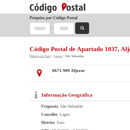
Pesquisa por Código Postal
-
Código Postal de Apartado 1037, Alj
Distrito de Faro
>
Lagos
> São Sebastião
8671-909 Aljezur
,
Informação Geográfica
Freguesia
: São Sebastião
Concelho
: Lagos
Distrito
: Faro