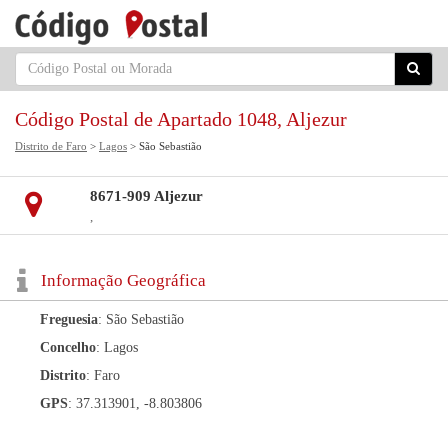
Código Postal de Apartado 1048, Aljezur
Distrito de Faro
>
Lagos
> São Sebastião
8671-909 Aljezur
,
Informação Geográfica
Freguesia
: São Sebastião
Concelho
: Lagos
Distrito
: Faro
GPS
: 37.313901, -8.803806