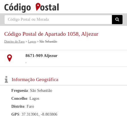
Código Postal de Apartado 1058, Aljezur
Distrito de Faro
>
Lagos
> São Sebastião
8671-909 Aljezur
,
Informação Geográfica
Freguesia
: São Sebastião
Concelho
: Lagos
Distrito
: Faro
GPS
: 37.313901, -8.803806