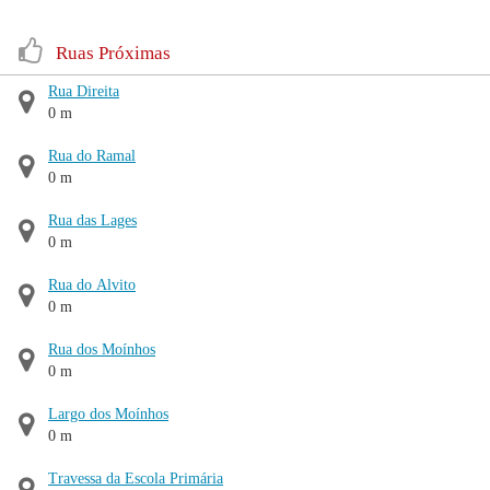
Ruas Próximas
Rua Direita
0 m
Rua do Ramal
0 m
Rua das Lages
0 m
Rua do Alvito
0 m
Rua dos Moínhos
0 m
Largo dos Moínhos
0 m
Travessa da Escola Primária