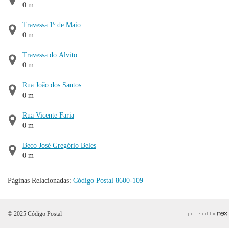
0 m
Travessa 1º de Maio
0 m
Travessa do Alvito
0 m
Rua João dos Santos
0 m
Rua Vicente Faria
0 m
Beco José Gregório Beles
0 m
Páginas Relacionadas:
Código Postal 8600-109
© 2025 Código Postal