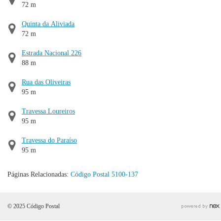
72 m
Quinta da Aliviada
72 m
Estrada Nacional 226
88 m
Rua das Oliveiras
95 m
Travessa Loureiros
95 m
Travessa do Paraíso
95 m
Páginas Relacionadas:
Código Postal 5100-137
© 2025 Código Postal