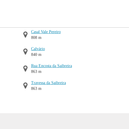
Casal Vale Pereiro
808 m
Calvário
840 m
Rua Encosta da Saibreira
863 m
Travessa da Saibreira
863 m