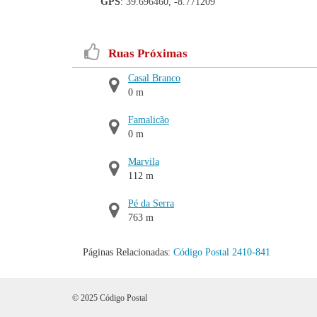
GPS
: 39.696460, -8.771209
Ruas Próximas
Casal Branco
0 m
Famalicão
0 m
Marvila
112 m
Pé da Serra
763 m
Páginas Relacionadas:
Código Postal 2410-841
© 2025 Código Postal