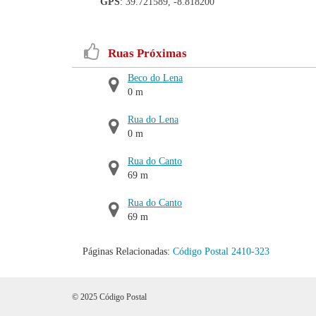
GPS
: 39.721589, -8.818200
Ruas Próximas
Beco do Lena
0 m
Rua do Lena
0 m
Rua do Canto
69 m
Rua do Canto
69 m
Páginas Relacionadas:
Código Postal 2410-323
© 2025 Código Postal