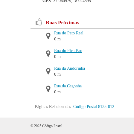
GPS
: 37.060979, -8.024595
Ruas Próximas
Rua do Pato Real
0 m
Rua do Pica-Pau
0 m
Rua da Andorinha
0 m
Rua da Cegonha
0 m
Páginas Relacionadas:
Código Postal 8135-012
© 2025 Código Postal