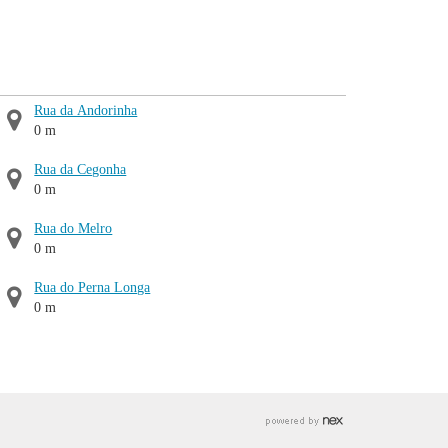
Rua da Andorinha
0 m
Rua da Cegonha
0 m
Rua do Melro
0 m
Rua do Perna Longa
0 m