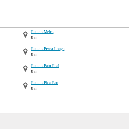
Rua do Melro
0 m
Rua do Perna Longa
0 m
Rua do Pato Real
0 m
Rua do Pica-Pau
0 m