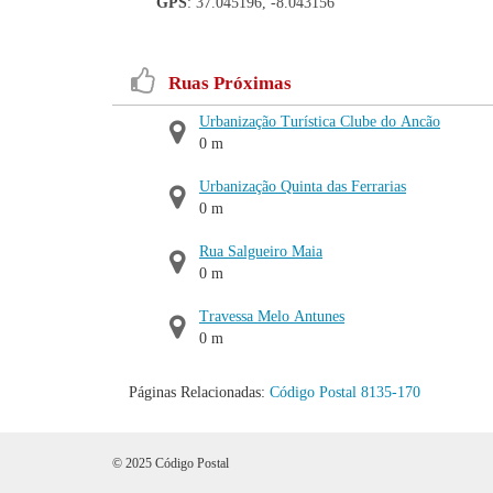
GPS
: 37.045196, -8.043156
Ruas Próximas
Urbanização Turística Clube do Ancão
0 m
Urbanização Quinta das Ferrarias
0 m
Rua Salgueiro Maia
0 m
Travessa Melo Antunes
0 m
Páginas Relacionadas:
Código Postal 8135-170
© 2025 Código Postal