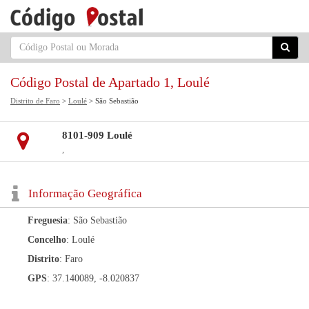
Código Postal de Apartado 1, Loulé
Distrito de Faro
>
Loulé
> São Sebastião
8101-909 Loulé
,
Informação Geográfica
Freguesia
: São Sebastião
Concelho
: Loulé
Distrito
: Faro
GPS
: 37.140089, -8.020837