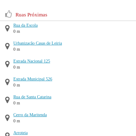
Ruas Próximas
Rua da Escola
0 m
Urbanização Casas de Leiria
0 m
Estrada Nacional 125
0 m
Estrada Municipal 526
0 m
Rua de Santa Catarina
0 m
Cerro da Maritenda
0 m
Arroteia