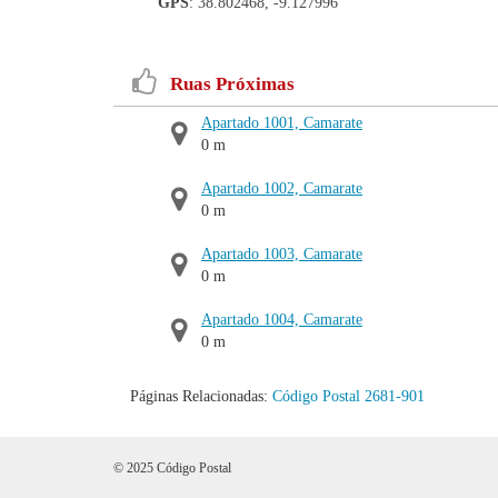
GPS
: 38.802468, -9.127996
Ruas Próximas
Apartado 1001, Camarate
0 m
Apartado 1002, Camarate
0 m
Apartado 1003, Camarate
0 m
Apartado 1004, Camarate
0 m
Páginas Relacionadas:
Código Postal 2681-901
© 2025 Código Postal