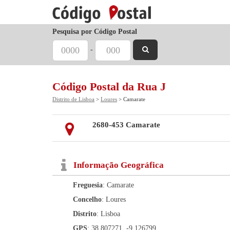
Pesquisa por Código Postal
-
Código Postal da Rua J
Distrito de Lisboa
>
Loures
> Camarate
2680-453 Camarate
Informação Geográfica
Freguesia
: Camarate
Concelho
: Loures
Distrito
: Lisboa
GPS
: 38.807271, -9.126799