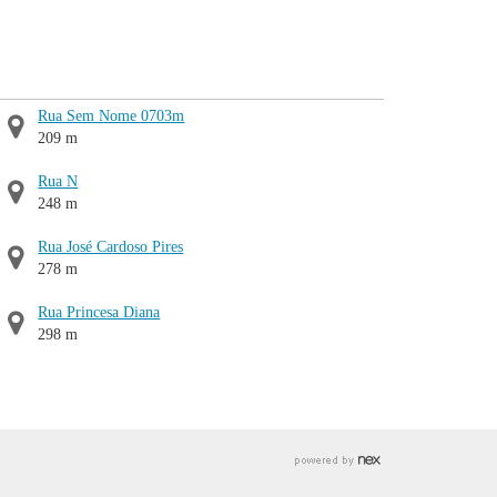
Rua Sem Nome 0703m
209 m
Rua N
248 m
Rua José Cardoso Pires
278 m
Rua Princesa Diana
298 m