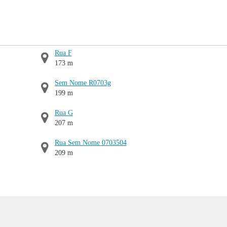
Rua F
173 m
Sem Nome R0703g
199 m
Rua G
207 m
Rua Sem Nome 0703504
209 m