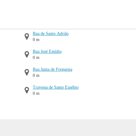
Rua de Santo Adrião
0 m
Rua José Emídio
0 m
Rua Junta de Freguesia
0 m
Travessa de Santo Eusébio
0 m