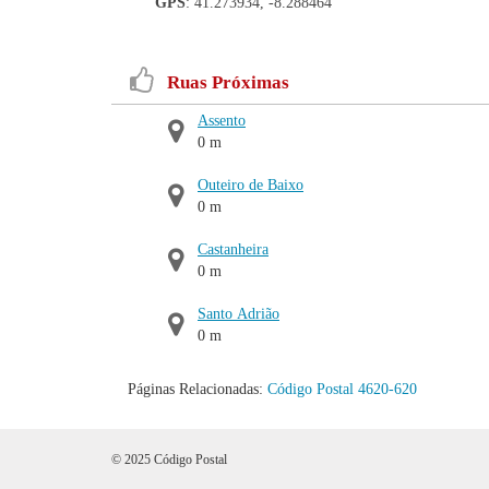
GPS
: 41.273934, -8.288464
Ruas Próximas
Assento
0 m
Outeiro de Baixo
0 m
Castanheira
0 m
Santo Adrião
0 m
Páginas Relacionadas:
Código Postal 4620-620
© 2025 Código Postal