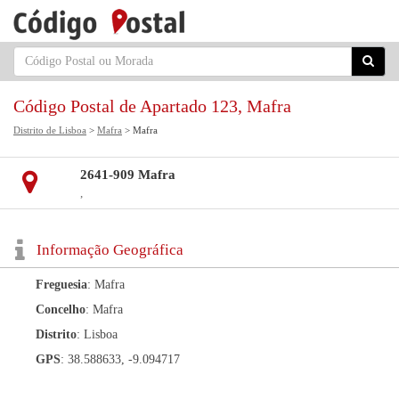
Código Postal de Apartado 123, Mafra
Distrito de Lisboa
>
Mafra
> Mafra
2641-909 Mafra
,
Informação Geográfica
Freguesia
: Mafra
Concelho
: Mafra
Distrito
: Lisboa
GPS
: 38.588633, -9.094717