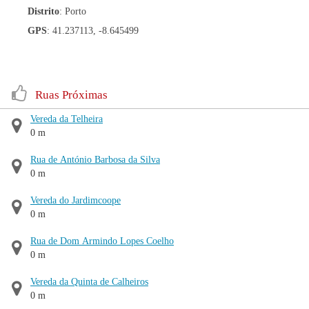
Distrito
: Porto
GPS
: 41.237113, -8.645499
Ruas Próximas
Vereda da Telheira
0 m
Rua de António Barbosa da Silva
0 m
Vereda do Jardimcoope
0 m
Rua de Dom Armindo Lopes Coelho
0 m
Vereda da Quinta de Calheiros
0 m