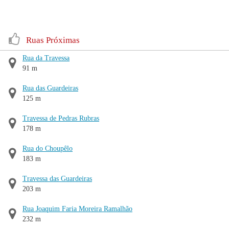
Ruas Próximas
Rua da Travessa
91 m
Rua das Guardeiras
125 m
Travessa de Pedras Rubras
178 m
Rua do Choupêlo
183 m
Travessa das Guardeiras
203 m
Rua Joaquim Faria Moreira Ramalhão
232 m