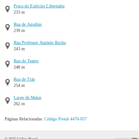
Praça do Exército Libertador
233 m
Rua de Agodins
239 m
Rua Professor António Rocha
243 m
Rua do Teatro
248 m
Rua de Trás
254 m
Largo de Matos
262 m
Páginas Relacionadas:
Código Postal 4470-057