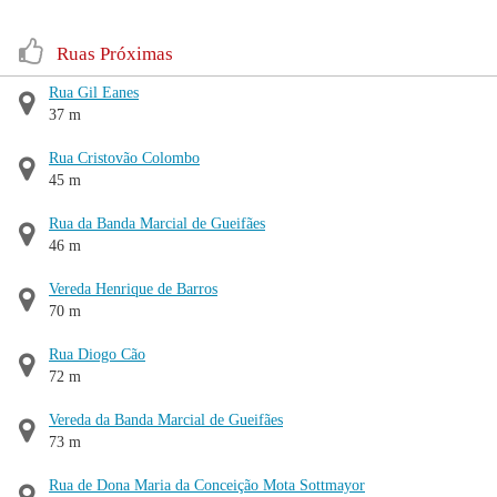
Ruas Próximas
Rua Gil Eanes
37 m
Rua Cristovão Colombo
45 m
Rua da Banda Marcial de Gueifães
46 m
Vereda Henrique de Barros
70 m
Rua Diogo Cão
72 m
Vereda da Banda Marcial de Gueifães
73 m
Rua de Dona Maria da Conceição Mota Sottmayor