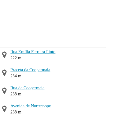
Rua Emília Ferreira Pinto
222 m
Praceta da Coopermaia
234 m
Rua da Coopermaia
238 m
Avenida de Nortecoope
238 m