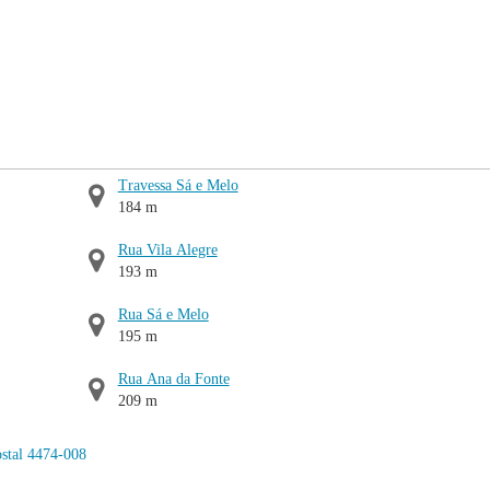
Travessa Sá e Melo
184 m
Rua Vila Alegre
193 m
Rua Sá e Melo
195 m
Rua Ana da Fonte
209 m
stal 4474-008