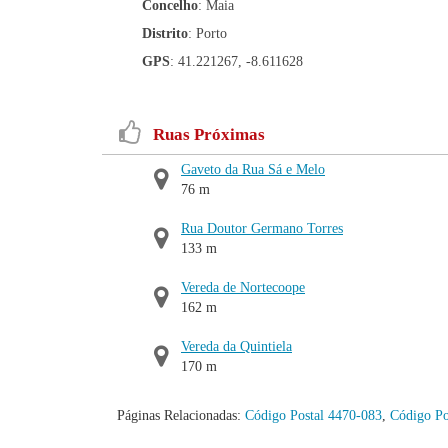
Concelho
: Maia
Distrito
: Porto
GPS
: 41.221267, -8.611628
Ruas Próximas
Gaveto da Rua Sá e Melo
76 m
Rua Doutor Germano Torres
133 m
Vereda de Nortecoope
162 m
Vereda da Quintiela
170 m
Páginas Relacionadas:
Código Postal 4470-083
,
Código Po