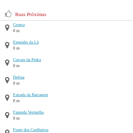
Ruas Próximas
Crença
0 m
Engenho da Lã
0 m
Currais da Pedra
0 m
Defesa
0 m
Estrada da Barragem
0 m
Fazenda Vermelha
0 m
Fonte dos Coelheiros