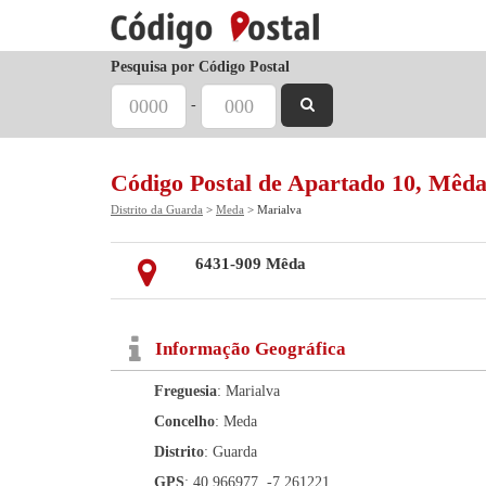
Pesquisa por Código Postal
-
Código Postal de Apartado 10, Mêd
Distrito da Guarda
>
Meda
> Marialva
6431-909 Mêda
Informação Geográfica
Freguesia
: Marialva
Concelho
: Meda
Distrito
: Guarda
GPS
: 40.966977, -7.261221