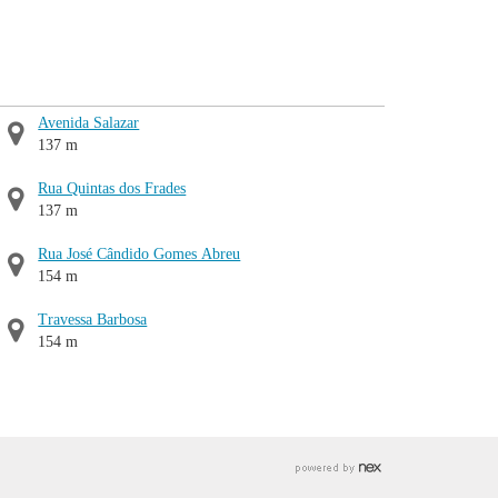
Avenida Salazar
137 m
Rua Quintas dos Frades
137 m
Rua José Cândido Gomes Abreu
154 m
Travessa Barbosa
154 m