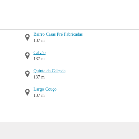
Bairro Casas Pré Fabricadas
137 m
Calvão
137 m
Quinta da Calçada
137 m
Largo Couço
137 m