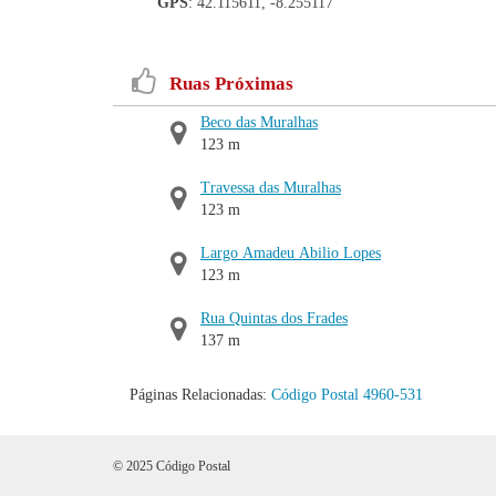
GPS
: 42.115611, -8.255117
Ruas Próximas
Beco das Muralhas
123 m
Travessa das Muralhas
123 m
Largo Amadeu Abilio Lopes
123 m
Rua Quintas dos Frades
137 m
Páginas Relacionadas:
Código Postal 4960-531
© 2025 Código Postal