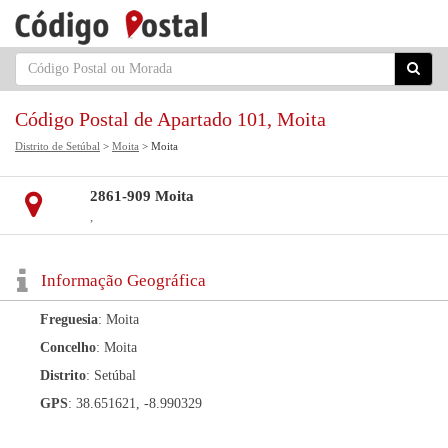
Código Postal de Apartado 101, Moita
Distrito de Setúbal
>
Moita
> Moita
2861-909 Moita
,
Informação Geográfica
Freguesia
: Moita
Concelho
: Moita
Distrito
: Setúbal
GPS
: 38.651621, -8.990329