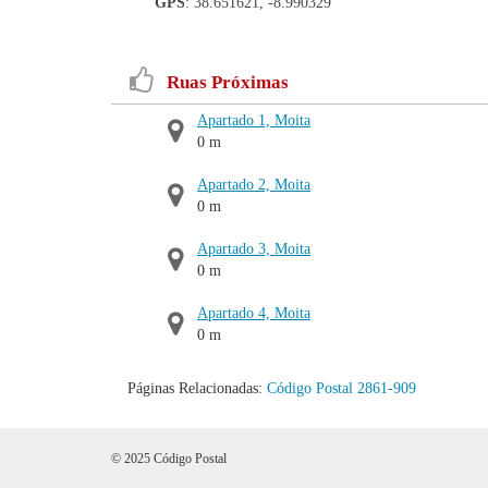
GPS
: 38.651621, -8.990329
Ruas Próximas
Apartado 1, Moita
0 m
Apartado 2, Moita
0 m
Apartado 3, Moita
0 m
Apartado 4, Moita
0 m
Páginas Relacionadas:
Código Postal 2861-909
© 2025 Código Postal