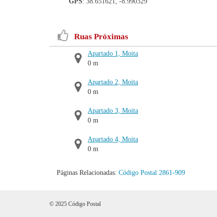
GPS
: 38.651621, -8.990329
Ruas Próximas
Apartado 1, Moita
0 m
Apartado 2, Moita
0 m
Apartado 3, Moita
0 m
Apartado 4, Moita
0 m
Páginas Relacionadas:
Código Postal 2861-909
© 2025 Código Postal