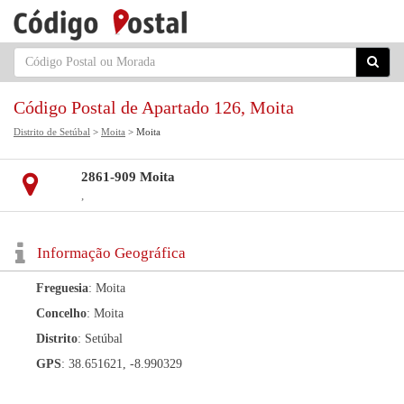
Código Postal de Apartado 126, Moita
Distrito de Setúbal
>
Moita
> Moita
2861-909 Moita
,
Informação Geográfica
Freguesia
: Moita
Concelho
: Moita
Distrito
: Setúbal
GPS
: 38.651621, -8.990329