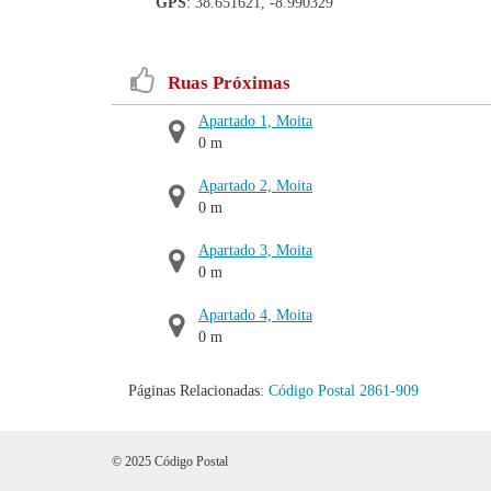
GPS
: 38.651621, -8.990329
Ruas Próximas
Apartado 1, Moita
0 m
Apartado 2, Moita
0 m
Apartado 3, Moita
0 m
Apartado 4, Moita
0 m
Páginas Relacionadas:
Código Postal 2861-909
© 2025 Código Postal