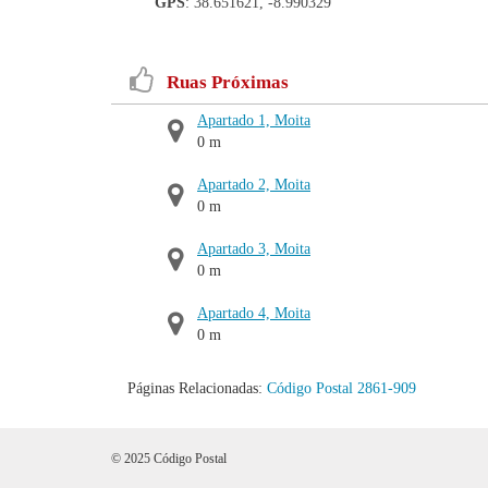
GPS
: 38.651621, -8.990329
Ruas Próximas
Apartado 1, Moita
0 m
Apartado 2, Moita
0 m
Apartado 3, Moita
0 m
Apartado 4, Moita
0 m
Páginas Relacionadas:
Código Postal 2861-909
© 2025 Código Postal