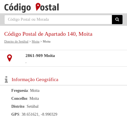
Código Postal de Apartado 140, Moita
Distrito de Setúbal
>
Moita
> Moita
2861-909 Moita
,
Informação Geográfica
Freguesia
: Moita
Concelho
: Moita
Distrito
: Setúbal
GPS
: 38.651621, -8.990329