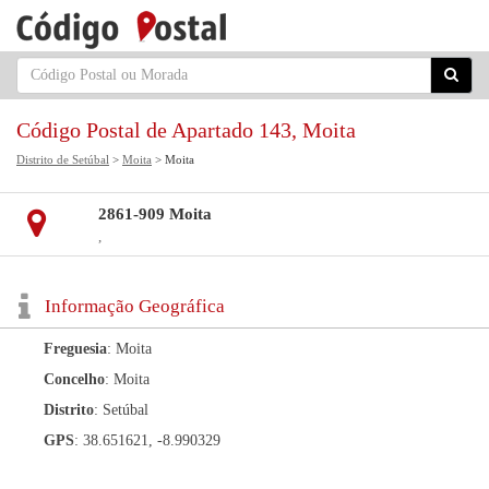
Código Postal de Apartado 143, Moita
Distrito de Setúbal
>
Moita
> Moita
2861-909 Moita
,
Informação Geográfica
Freguesia
: Moita
Concelho
: Moita
Distrito
: Setúbal
GPS
: 38.651621, -8.990329