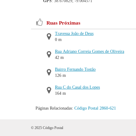
GPS
: 38.670829, -9.004571
Ruas Próximas
Travessa João de Deus
0 m
Rua Adriano Correia Gomes de Oliveira
42 m
Bairro Fernando Tostão
126 m
Rua C do Casal dos Lopes
164 m
Páginas Relacionadas:
Código Postal 2860-621
© 2025 Código Postal