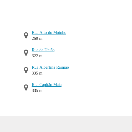
Rua Alto do Moinho
260 m
Rua da União
322 m
Rua Albertina Raimão
335 m
Rua Capitão Maia
335 m