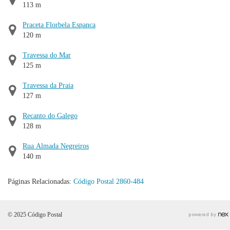
113 m
Praceta Florbela Espanca
120 m
Travessa do Mar
125 m
Travessa da Praia
127 m
Recanto do Galego
128 m
Rua Almada Negreiros
140 m
Páginas Relacionadas:
Código Postal 2860-484
© 2025 Código Postal