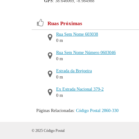
GPS
: 38.646069, -8.984988
Ruas Próximas
Rua Sem Nome 603038
0 m
Rua Sem Nome Número 0603046
0 m
Estrada da Brejoeira
0 m
Ex Estrada Nacional 379-2
0 m
Páginas Relacionadas:
Código Postal 2860-330
© 2025 Código Postal