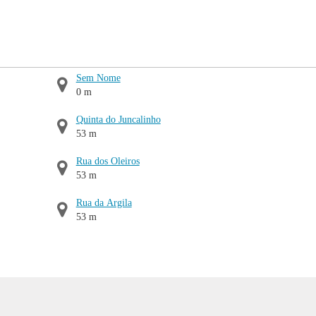
Sem Nome
0 m
Quinta do Juncalinho
53 m
Rua dos Oleiros
53 m
Rua da Argila
53 m