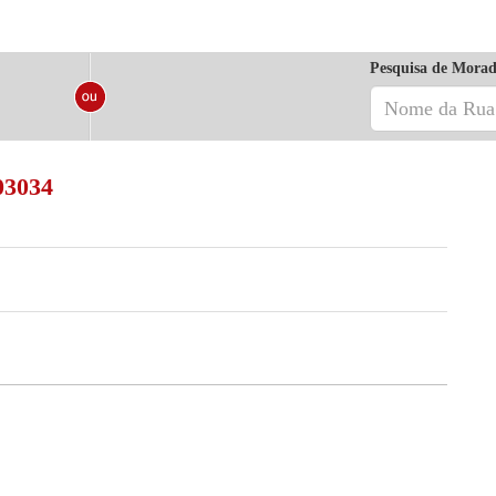
Pesquisa de Morad
03034