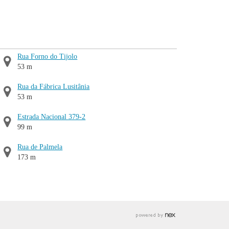
Rua Forno do Tijolo
53 m
Rua da Fábrica Lusitânia
53 m
Estrada Nacional 379-2
99 m
Rua de Palmela
173 m