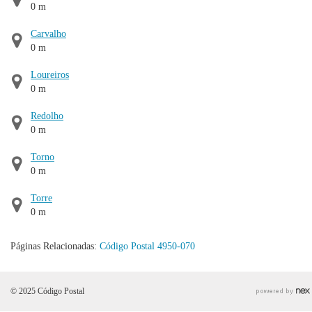
0 m
Carvalho
0 m
Loureiros
0 m
Redolho
0 m
Torno
0 m
Torre
0 m
Páginas Relacionadas:
Código Postal 4950-070
© 2025 Código Postal