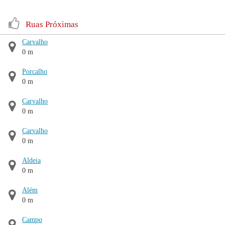
Ruas Próximas
Carvalho
0 m
Porcalho
0 m
Carvalho
0 m
Carvalho
0 m
Aldeia
0 m
Além
0 m
Campo