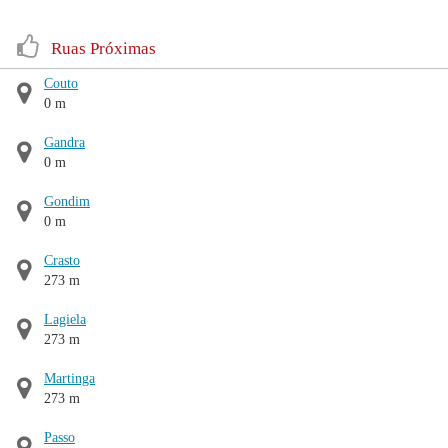
Ruas Próximas
Couto
0 m
Gandra
0 m
Gondim
0 m
Crasto
273 m
Lagiela
273 m
Martinga
273 m
Passo