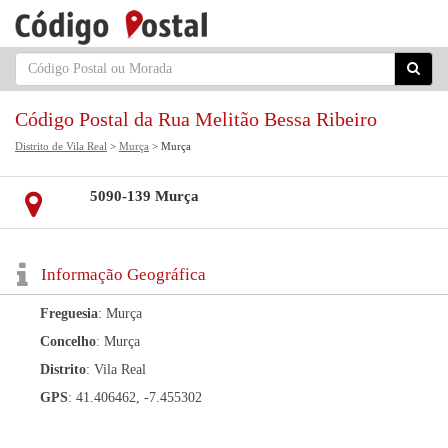
Código Postal da Rua Melitão Bessa Ribeiro
Distrito de Vila Real
>
Murça
> Murça
5090-139 Murça
Informação Geográfica
Freguesia
: Murça
Concelho
: Murça
Distrito
: Vila Real
GPS
: 41.406462, -7.455302