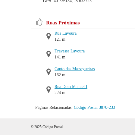
GPS
: 40.736184, -8.632725
Ruas Próximas
Rua Lavoura
121 m
Travessa Lavoura
141 m
Canto das Massegueiras
162 m
Rua Dom Manuel I
224 m
Páginas Relacionadas:
Código Postal 3870-233
© 2025 Código Postal