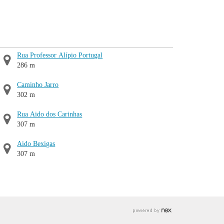
Rua Professor Alípio Portugal
286 m
Caminho Jarro
302 m
Rua Aido dos Carinhas
307 m
Aido Bexigas
307 m