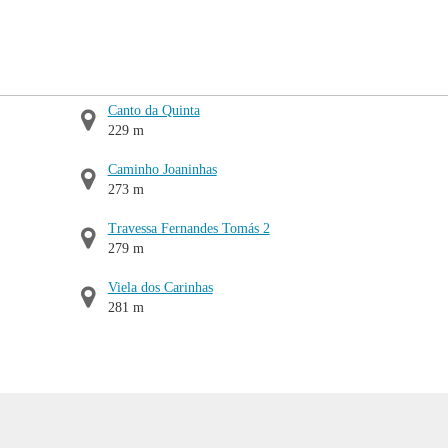
Canto da Quinta
229 m
Caminho Joaninhas
273 m
Travessa Fernandes Tomás 2
279 m
Viela dos Carinhas
281 m